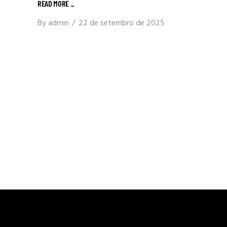
READ MORE
_
By
admin
22 de setembro de 2025